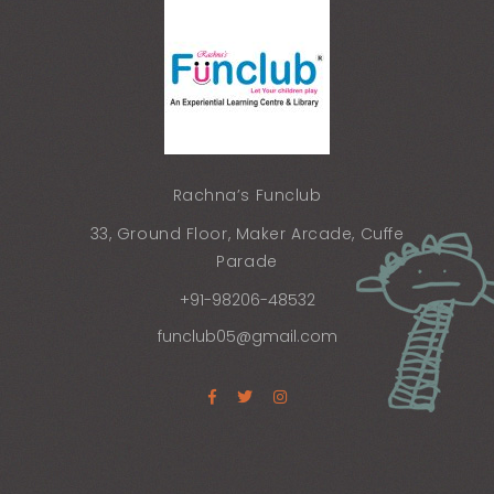
Rachna’s Funclub
33, Ground Floor, Maker Arcade, Cuffe
Parade
+91-98206-48532
funclub05@gmail.com