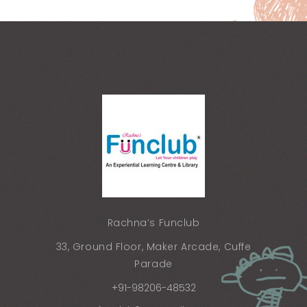
Rachna’s Funclub
33, Ground Floor, Maker Arcade, Cuffe
Parade
+91-98206-48532